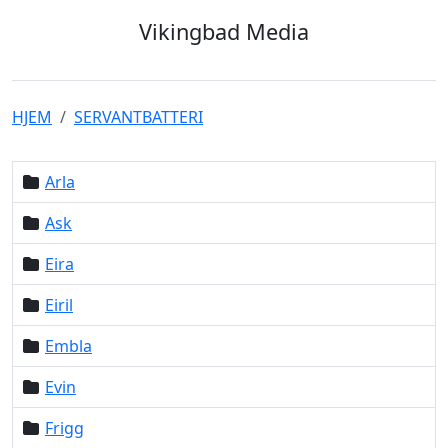
Vikingbad Media
HJEM
SERVANTBATTERI
Arla
Ask
Eira
Eiril
Embla
Evin
Frigg