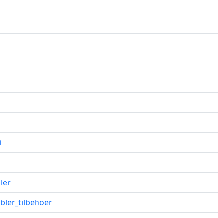
i
ler
ler_tilbehoer