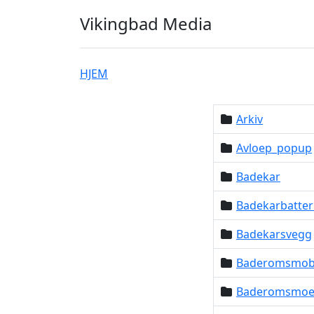
Vikingbad Media
HJEM
Arkiv
Avloep_popup
Badekar
Badekarbatter
Badekarsvegg
Baderomsmob
Baderomsmoeb