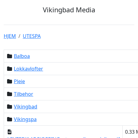
Vikingbad Media
HJEM
UTESPA
Balboa
Lokkavlofter
Pleie
Tilbehor
Vikingbad
Vikingspa
0.33